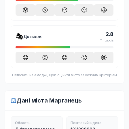
😟
😕
😐
🙂
🤩
2.8
🎭
Дозвілля
11 голосів
😟
😕
😐
🙂
🤩
Натисніть на емоджі, щоб оцінити місто за кожним критерієм
Дані міста Марганець
Область
Поштовий індекс