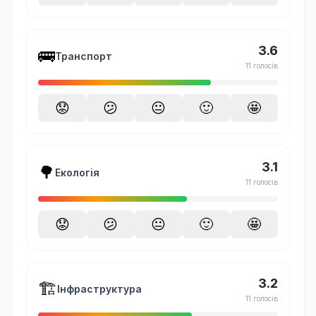
3.6
🚌
Транспорт
11 голосів
😟
😕
😐
🙂
🤩
3.1
🌳
Екологія
11 голосів
😟
😕
😐
🙂
🤩
3.2
🏗️
Інфраструктура
11 голосів