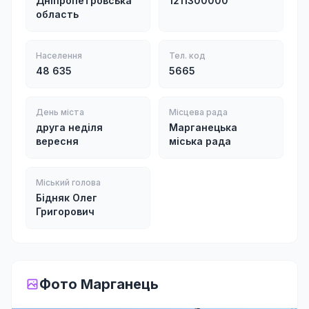
Дніпропетровська
1211300000
область
Населення
Тел. код
48 635
5665
День міста
Місцева рада
друга неділя
Марганецька
вересня
міська рада
Міський голова
Бідняк Олег
Григорович
Фото Марганець