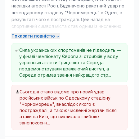
наслідки агресії Росії. Відзначено ракетний удар по
легендарному стадіону "Чорноморець" в Одесі, в
результаті чого є постраждалі. Цей напад на
спортивний символ міста став одним із численних
атак, які відбулися за ніч, коли російські війська
Показати повністю ↓
обстріляли різні території України, зокрема і
Сумщину, де постраждали покупці на ринку.
✅
Сила українських спортсменів не підводить —
у фіналі чемпіонату Європи зі стрибків у воду
На фоні цих нападів, президент Зеленський
українські атлети Гриценко та Середа
анонсував кадрові зміни у ЗСУ, що свідчить про
продемонстрували вражаючий виступ, а
необхідність адаптації до нових викликів. Ситуація в
Середа отримав звання найкращого стр...
Україні залишається напруженою: повітряні сили
відзначили відбиття значної кількості дронів, але
⚠️
Сьогодні стало відомо про новий удар
неможливо уникнути жертв серед цивільного
російських військ по Одеському стадіону
населення.
"Чорноморець", внаслідок якого є
постраждалі, а також численні жертви після
Утім, не всі новини сьогодні похмурі. У спорті наші
атаки на Київ, що викликало глибоке
герої продовжують радувати успіхами, зокрема,
занепокоєнн...
Еліна Світоліна продемонструвала рішучу перемогу
на тенісному турнірі в Торонто. Ці досягнення є