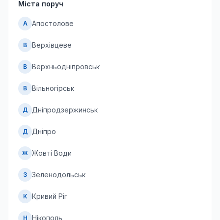
Міста поруч
Апостолове
А
Верхівцеве
В
Верхньодніпровськ
В
Вільногірськ
В
Дніпродзержинськ
Д
Дніпро
Д
Жовті Води
Ж
Зеленодольськ
З
Кривий Ріг
К
Нікополь
Н